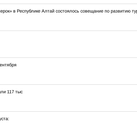
жерок» в Республике Алтай состоялось совещание по развитию ту
сентября
или 117 тыс
уста: