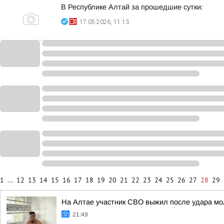
В Республике Алтай за прошедшие сутки:
17.05.2026, 11:13
1
...
12
13
14
15
16
17
18
19
20
21
22
23
24
25
26
27
28
29
На Алтае участник СВО выжил после удара мо
21:49