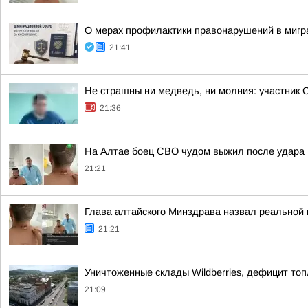
О мерах профилактики правонарушений в мигр
21:41
Не страшны ни медведь, ни молния: участник 
21:36
На Алтае боец СВО чудом выжил после удара 
21:21
Глава алтайского Минздрава назвал реальной
21:21
Уничтоженные склады Wildberries, дефицит топ
21:09