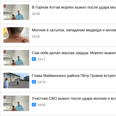
В Горном Алтае морпех выжил после удара мо
19:26
Молния в затылок, нападение медведя и килом
19:26
Сам себе делал массаж сердца: Морпех выжил
19:17
Глава Майминского района Пётр Громов встрет
19:15
Участник СВО выжил после удара молнии и вст
19:00