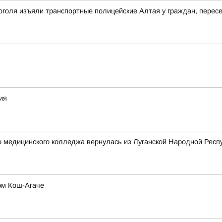
оголя изъяли транспортные полицейские Алтая у граждан, перес
ия
о медицинского колледжа вернулась из Луганской Народной Респ
ом Кош-Агаче