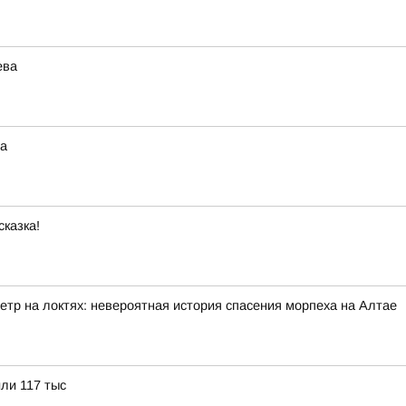
ева
на
сказка!
етр на локтях: невероятная история спасения морпеха на Алтае
или 117 тыс