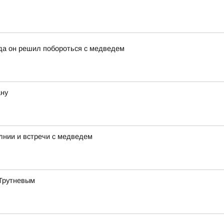
да он решил побороться с медведем
ану
лнии и встречи с медведем
 Трутневым