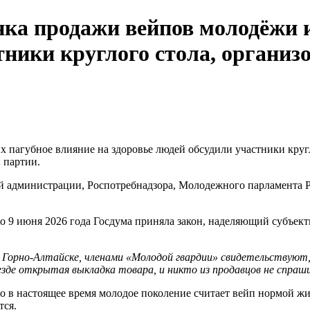
а продажи вейпов молодёжи и
тники круглого стола, органи
 пагубное влияние на здоровье людей обсудили участники кру
 партии.
ой администрации, Роспотребнадзора, Молодежного парламента 
о 9 июня 2026 года Госдума приняла закон, наделяющий субъекты
Горно-Алтайске, членами «Молодой гвардии» свидетельствуют, 
зде открытая выкладка товара, и никто из продавцов не спраш
то в настоящее время молодое поколение считает вейп нормой ж
тся.