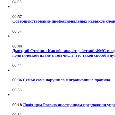
04:03
00:57
Совершенствование профессиональных навыков следов
00:57
00:44
Дмитрий Стешин: Как обычно, от действий ФМС впадае
политическом плане в том числе, это такой способ внут
00:44
00:36
Семья сама нарушила миграционные правила
00:36
00:18
Любящим Россию иностранцам предложили упро
00:18