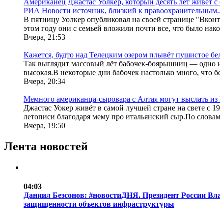
Американец Джастас Уолкер, который десять лет живет с
РИА Новости источник, близкий к правоохранительным..
В пятницу Уолкер опубликовал на своей странице "Вконта
этом году они с семьей вложили почти все, что было накоп
Вчера, 21:53
Кажется, будто над Телецким озером плывёт пушистое бе
Так выглядит массовый лёт бабочек-боярышниц — одно и
высокая.В некоторые дни бабочек настолько много, что бе
Вчера, 20:34
Мемного американца-сыровара с Алтая могут выслать из 
Джастас Уокер живёт в самой лучшей стране на свете с 19
летописи благодаря мему про итальянский сыр.По словам 
Вчера, 19:50
Лента новостей
04:03
Даниил Безсонов: #новостиДНЯ. Президент России Вл
защищенности объектов инфраструктуры