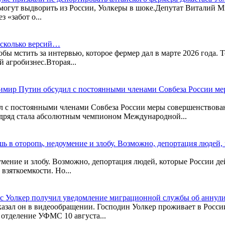
ёй могут выдворить из России, Уолкеры в шоке.Депутат Виталий 
 «забот о...
есколько версий…
бы мстить за интервью, которое фермер дал в марте 2026 года. 
 агробизнес.Вторая...
имир Путин обсудил с постоянными членами Совбеза России м
 с постоянными членами Совбеза России меры совершенствован
одряд стала абсолютным чемпионом Международной...
 в оторопь, недоумение и злобу. Возможно, депортация людей,
мение и злобу. Возможно, депортация людей, которые России де
взяткоемкости. Но...
 Уолкер получил уведомление миграционной службы об аннули
сказал он в видеообращении. Господин Уолкер проживает в Росси
отделение УФМС 10 августа...