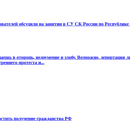
ателей обсудили на занятии в СУ СК России по Республике
шь в оторопь, недоумение и злобу. Возможно, депортация л
реннего протеста и...
стить получение гражданства РФ