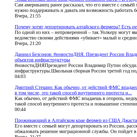
Сам американец ранее рассказал, что его вместе с семь
нужно поддерживать и давать им возможность работать без
Вчера, 21:55
Почему хотят депортировать алтайского фермера? Есть н
По одной из них – непроверенной – так Уолкеру могут яко
ведомство своими действиями «убивает» малый и средний
Вчера, 21:20
Даниил Безсонов: #новостиДНЯ. Президент России Влад
объектов инфраструктуры
#новостиДНЯПрезидент России Владимир Путин обсудил
инфраструктуры.Школьная сборная России третий год п
04:03
Дмитрий Стешин: Как обычно, от действий ФМС впадаешь
в том числе, это такой способ внутреннего протеста и...
Как обычно, от действий ФМС впадаешь в оторопь, недоу
такой способ внутреннего протеста и повышение степени 
00:44
Проживающий в Алтайском крае фермер из США Джастас
Его вместе с семьей могут депортировать из России, рас
обжаловать решение миграционной службы. Он пойдет в 
Вчера, 21:27