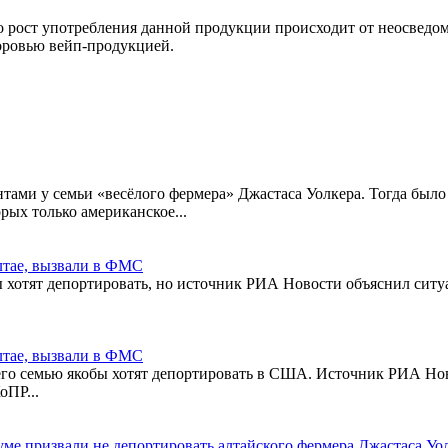
о рост употребления данной продукции происходит от неосведом
оровью вейп-продукцией.
нтами у семьи «весёлого фермера» Джастаса Уолкера. Тогда был
рых только американское...
лтае, вызвали в ФМС
бы хотят депортировать, но источник РИА Новости объяснил ситу
лтае, вызвали в ФМС
то его семью якобы хотят депортировать в США. Источник РИА Н
оПР...
ме призвали не депортировать алтайского фермера Джастаса Уо