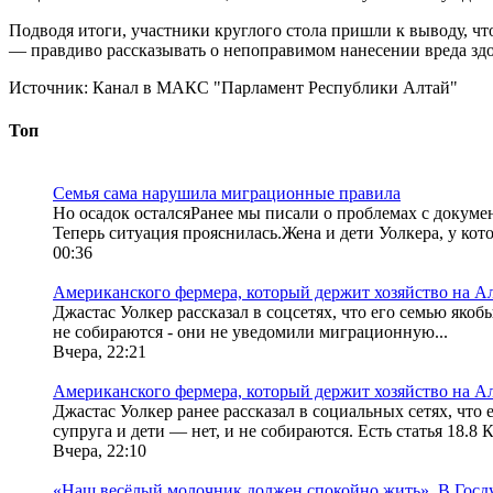
Подводя итоги, участники круглого стола пришли к выводу, чт
— правдиво рассказывать о непоправимом нанесении вреда зд
Источник:
Канал в МАКС "Парламент Республики Алтай"
Топ
Семья сама нарушила миграционные правила
Но осадок осталсяРанее мы писали о проблемах с докуме
Теперь ситуация прояснилась.Жена и дети Уолкера, у кото
00:36
Американского фермера, который держит хозяйство на А
Джастас Уолкер рассказал в соцсетях, что его семью яко
не собираются - они не уведомили миграционную...
Вчера, 22:21
Американского фермера, который держит хозяйство на А
Джастас Уолкер ранее рассказал в социальных сетях, ч
супруга и дети — нет, и не собираются. Есть статья 18.8 К
Вчера, 22:10
«Наш весёлый молочник должен спокойно жить». В Госду