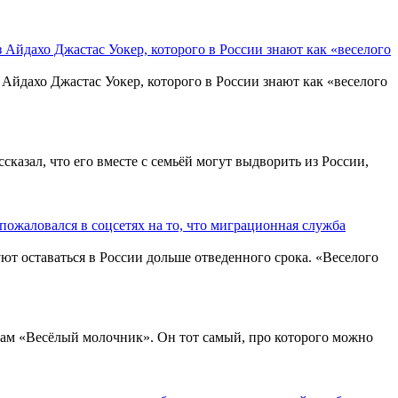
 Айдахо Джастас Уокер, которого в России знают как «веселого
 Айдахо Джастас Уокер, которого в России знают как «веселого
казал, что его вместе с семьёй могут выдворить из России,
пожаловался в соцсетях на то, что миграционная служба
уют оставаться в России дольше отведенного срока. «Веселого
мам «Весёлый молочник». Он тот самый, про которого можно