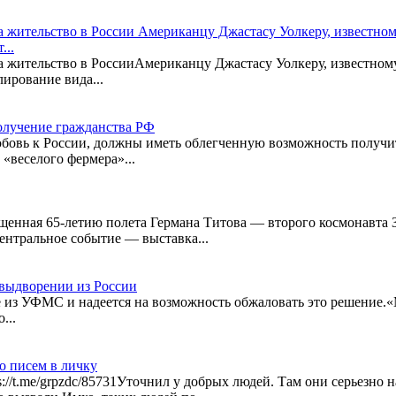
 жительство в России Американцу Джастасу Уолкеру, известном
...
а жительство в РоссииАмериканцу Джастасу Уолкеру, известному
лирование вида...
лучение гражданства РФ
юбовь к России, должны иметь облегченную возможность получит
«веселого фермера»...
щенная 65-летию полета Германа Титова — второго космонавта З
нтральное событие — выставка...
 выдворении из России
е из УФМС и надеется на возможность обжаловать это решение.
...
о писем в личку
://t.me/grpzdc/85731Уточнил у добрых людей. Там они серьезно 