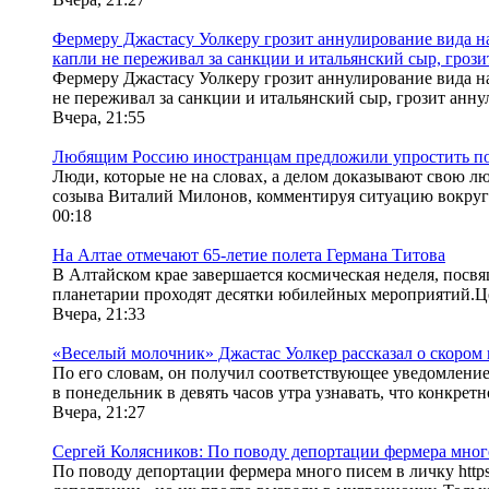
Фермеру Джастасу Уолкеру грозит аннулирование вида на
капли не переживал за санкции и итальянский сыр, грозит
Фермеру Джастасу Уолкеру грозит аннулирование вида н
не переживал за санкции и итальянский сыр, грозит анну
Вчера, 21:55
Любящим Россию иностранцам предложили упростить по
Люди, которые не на словах, а делом доказывают свою л
созыва Виталий Милонов, комментируя ситуацию вокруг 
00:18
На Алтае отмечают 65-летие полета Германа Титова
В Алтайском крае завершается космическая неделя, посвя
планетарии проходят десятки юбилейных мероприятий.Це
Вчера, 21:33
«Веселый молочник» Джастас Уолкер рассказал о скором
По его словам, он получил соответствующее уведомлени
в понедельник в девять часов утра узнавать, что конкретно
Вчера, 21:27
Сергей Колясников: По поводу депортации фермера мног
По поводу депортации фермера много писем в личку https