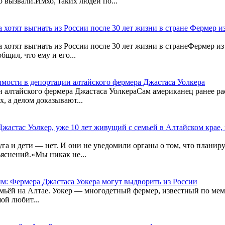
о вызвали.Имхо, таких людей по...
хотят выгнать из России после 30 лет жизни в стране Фермер из
хотят выгнать из России после 30 лет жизни в странеФермер из
бщил, что ему и его...
мости в депортации алтайского фермера Джастаса Уолкера
алтайского фермера Джастаса УолкераСам американец ранее расс
, а делом доказывают...
астас Уолкер, уже 10 лет живущий с семьей в Алтайском крае, 
уга и дети — нет. И они не уведомили органы о том, что планир
яснений.«Мы никак не...
им: Фермера Джастаса Уокера могут выдворить из России
семьёй на Алтае. Уокер — многодетный фермер, известный по ме
шой любит...