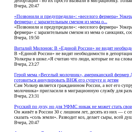
депортации - но их просто вызвали в миграционку. Тольк
Вчера, 20:47
«Позвонили и предупредили»: «веселого фермера» Уокера 
фермера» с заразительным смехом из мема о...
«Позвонили и предупредили»: «веселого фермера» Уокера 
фермера» с заразительным смехом из мема о санкциях, соо
Вчера, 19:50
Виталий Милонов: В «Единой России» не видят необходи
В «Единой России» не видят необходимости в депортации 
Уолкеры в шоке.«Я считаю что люди, которые не на словах
Вчера, 23:27
Герой мема «Веселый молочник», американский фермер Дж
готовиться аннулировать ВНЖ его супруге и детям
Сам Уолкер является гражданином России, а вот его супр
молочника» пригласили в миграционную службу для разъ
Вчера, 23:31
Русский по духу, но для УФМС никак не может стать сво
Он живёт в России 30 с лишним лет, десять из них — с 
сказать «соль земли». Разводит коз, делает сыры, всей ду
Вчера, 20:47