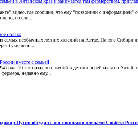
 семьей в Алтайском крае и занимается там фермерством, пригл
.
кте" видео, где сообщил, что ему "позвонили с информацией" о 
лено, и если...
лое облако
з самых необычных летних явлений на Алтае. На юге Сибири им
рег буквально...
России вместе с семьёй
94 года. 10 лет назад он с женой и детьми перебрался на Алтай, 
фермера, недавно ему...
адимир Путин обсудил с постоянными членами Совбеза Росс