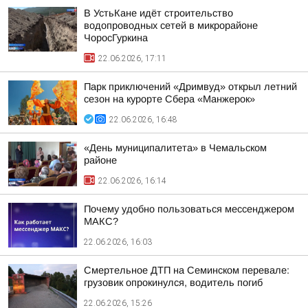
В УстьКане идёт строительство
водопроводных сетей в микрорайоне
ЧоросГуркина
22.06.2026, 17:11
Парк приключений «Дримвуд» открыл летний
сезон на курорте Сбера «Манжерок»
22.06.2026, 16:48
«День муниципалитета» в Чемальском
районе
22.06.2026, 16:14
Почему удобно пользоваться мессенджером
МАКС?
22.06.2026, 16:03
Смертельное ДТП на Семинском перевале:
грузовик опрокинулся, водитель погиб
22.06.2026, 15:26