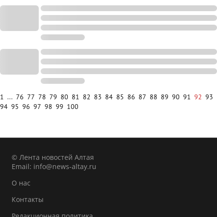
1
...
76
77
78
79
80
81
82
83
84
85
86
87
88
89
90
91
92
93
94
95
96
97
98
99
100
© Лента новостей Алтая
Email:
info@news-altay.ru
О нас
Контакты
Редакционная политика