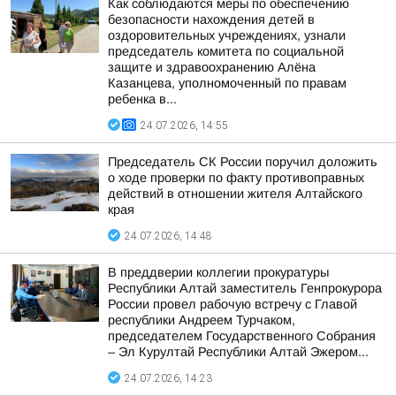
Как соблюдаются меры по обеспечению
безопасности нахождения детей в
оздоровительных учреждениях, узнали
председатель комитета по социальной
защите и здравоохранению Алёна
Казанцева, уполномоченный по правам
ребенка в...
24.07.2026, 14:55
Председатель СК России поручил доложить
о ходе проверки по факту противоправных
действий в отношении жителя Алтайского
края
24.07.2026, 14:48
В преддверии коллегии прокуратуры
Республики Алтай заместитель Генпрокурора
России провел рабочую встречу с Главой
республики Андреем Турчаком,
председателем Государственного Собрания
– Эл Курултай Республики Алтай Эжером...
24.07.2026, 14:23