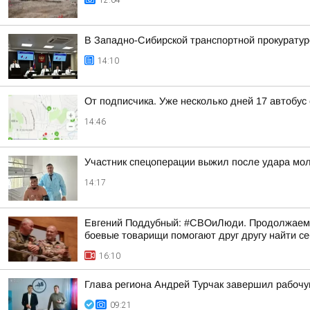
12:04
В Западно-Сибирской транспортной прокуратур
14:10
От подписчика. Уже несколько дней 17 автобус
14:46
Участник спецоперации выжил после удара мол
14:17
Евгений Поддубный: #СВОиЛюди. Продолжаем р
боевые товарищи помогают друг другу найти с
16:10
Глава региона Андрей Турчак завершил рабочу
09:21