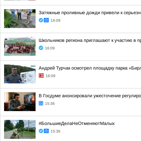
Затяжные проливные дожди привели к серьез
16:09
Школьников региона приглашают к участию в 
16:09
Андрей Турчак осмотрел площадку парка «Бирл
16:09
В Госдуме анонсировали ужесточение регулир
15:36
#БольшиеДелаНеОтменяютМалых
15:36