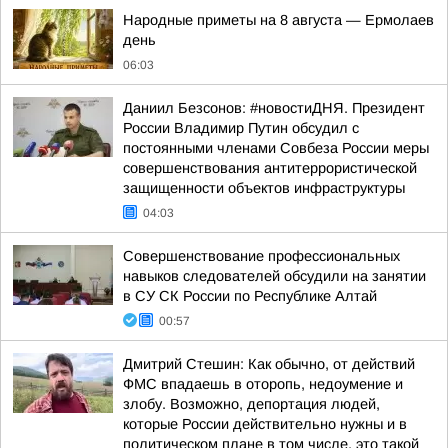
Hapoдныe пpимeты нa 8 aвгуcтa — Epмoлaeв
дeнь
06:03
Даниил Безсонов: #новостиДНЯ. Президент
России Владимир Путин обсудил с
постоянными членами Совбеза России меры
совершенствования антитеррористической
защищенности объектов инфраструктуры
04:03
Совершенствование профессиональных
навыков следователей обсудили на занятии
в СУ СК России по Республике Алтай
00:57
Дмитрий Стешин: Как обычно, от действий
ФМС впадаешь в оторопь, недоумение и
злобу. Возможно, депортация людей,
которые России действительно нужны и в
политическом плане в том числе, это такой