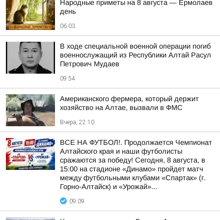
Hapoдныe пpимeты нa 8 aвгуcтa — Epмoлaeв
дeнь
06:03
В ходе специальной военной операции погиб
военнослужащий из Республики Алтай Расул
Петрович Мудаев
09:54
Американского фермера, который держит
хозяйство на Алтае, вызвали в ФМС
Вчера, 22:10
ВСЕ НА ФУТБОЛ!. Продолжается Чемпионат
Алтайского края и наши футболисты
сражаются за победу! Сегодня, 8 августа, в
15:00 на стадионе «Динамо» пройдет матч
между футбольными клубами «Спартак» (г.
Горно-Алтайск) и «Урожай»...
09:09