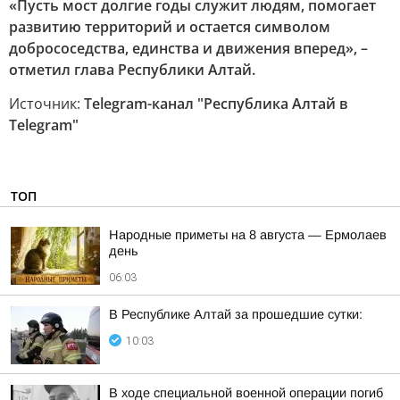
«Пусть мост долгие годы служит людям, помогает
развитию территорий и остается символом
добрососедства, единства и движения вперед», –
отметил глава Республики Алтай.
Источник:
Telegram-канал "Республика Алтай в
Telegram"
ТОП
Hapoдныe пpимeты нa 8 aвгуcтa — Epмoлaeв
дeнь
06:03
В Республике Алтай за прошедшие сутки:
10:03
В ходе специальной военной операции погиб