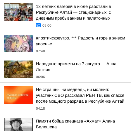
13 летних лагерей в июле работали в
Республике Алтай — стационарных, с
дневным пребыванием и палаточных
08:00
#поэтичскоеутро. *** Радость и горе в живом
упоенье
07:48
Hapoдныe пpимeты нa 7 aвгуcтa — Aннa
Лeтняя
06:06
Не страшны ни медведь, ни молния:
участник СВО рассказал РЕН ТВ, как спасся
после мощного разряда в Республике Алтай
04:18
Памяти бойца спецназа «Ахмат» Алана
Белешева