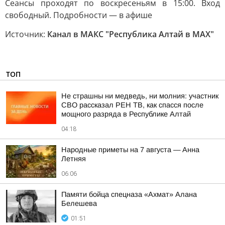
Сеансы проходят по воскресеньям в 15:00. Вход
свободный. Подробности — в афише
Источник:
Канал в МАКС "Республика Алтай в МАХ"
ТОП
Не страшны ни медведь, ни молния: участник
СВО рассказал РЕН ТВ, как спасся после
мощного разряда в Республике Алтай
04:18
Hapoдныe пpимeты нa 7 aвгуcтa — Aннa
Лeтняя
06:06
Памяти бойца спецназа «Ахмат» Алана
Белешева
01:51