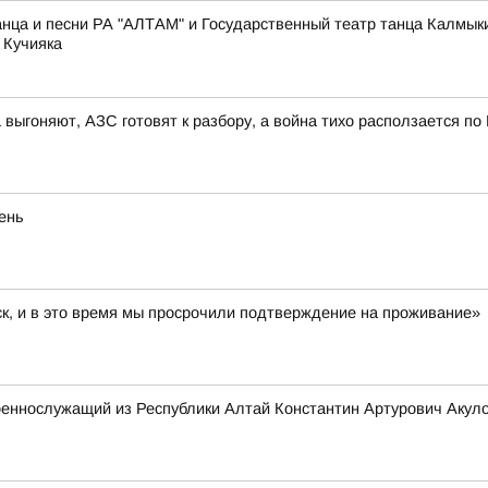
нца и песни РА "АЛТАМ" и Государственный театр танца Калмык
 Кучияка
 выгоняют, АЗС готовят к разбору, а война тихо расползается по
eнь
ск, и в это время мы просрочили подтверждение на проживание»
оеннослужащий из Республики Алтай Константин Артурович Акул