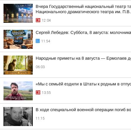
Вчера Государственный национальный театр та
Национального драматического театра им. П.В.
12:04
Сергей Лебедев: Суббота, 8 августа: молочника
11:54
Hapoдныe пpимeты нa 8 aвгуcтa — Epмoлaeв д
06:03
«Мы с семьёй ездили в Штаты к родным в отпу
13:55
В ходе специальной военной операции погиб в
11:15