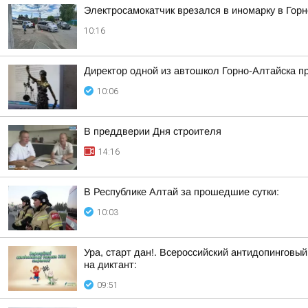
Электросамокатчик врезался в иномарку в Гор
10:16
Директор одной из автошкол Горно-Алтайска п
10:06
В преддверии Дня строителя
14:16
В Республике Алтай за прошедшие сутки:
10:03
Ура, старт дан!. Всероссийский антидопинговый
на диктант:
09:51