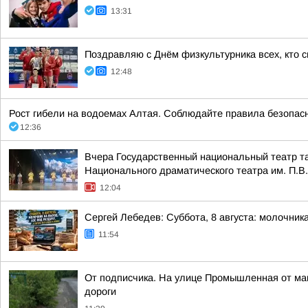
13:31
Поздравляю с Днём физкультурника всех, кто с
12:48
Рост гибели на водоемах Алтая. Соблюдайте правила безопасно
12:36
Вчера Государственный национальный театр та
Национального драматического театра им. П.В.
12:04
Сергей Лебедев: Суббота, 8 августа: молочника
11:54
От подписчика. На улице Промышленная от мага
дороги