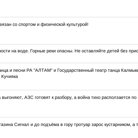
вязан со спортом и физической культурой!
сти на воде. Горные реки опасны. Не оставляйте детей без прис
нца и песни РА "АЛТАМ" и Государственный театр танца Калмык
 Кучияка
 выгоняют, АЗС готовят к разбору, а война тихо расползается по
зина Сигнал и до подъёма в гору тротуар зарос кустарником, а т