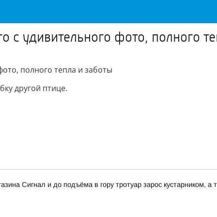
го с удивительного фото, полного те
фото, полного тепла и заботы
бку другой птице.
зина Сигнал и до подъёма в гору тротуар зарос кустарником, а т