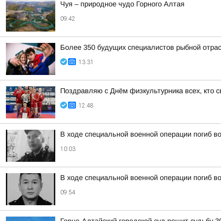
Чуя – природное чудо Горного Алтая
09:42
Более 350 будущих специалистов рыбной отра
13:31
Поздравляю с Днём физкультурника всех, кто с
12:48
В ходе специальной военной операции погиб в
10:03
В ходе специальной военной операции погиб 
09:54