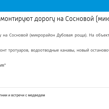
емонтируют дорогу на Сосновой (ми
у на Сосновой (микрорайон Дубовая роща). На объекте
онт тротуаров, водоотводные канавы, новый остановоч
am"
лнии и встречи с медведем