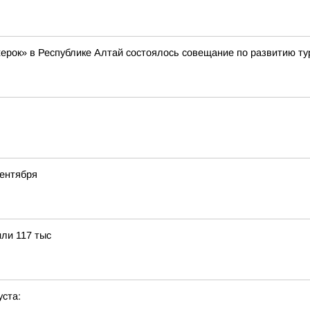
жерок» в Республике Алтай состоялось совещание по развитию ту
сентября
или 117 тыс
уста: