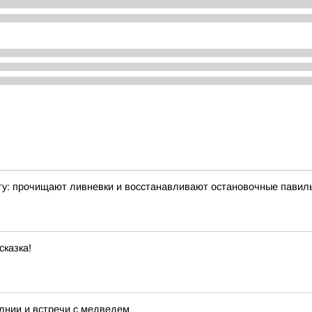
ту: прочищают ливневки и восстанавливают остановочные павил
сказка!
лнии и встречи с медведем