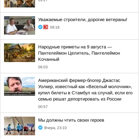
09:27
Уважаемые строители, дорогие ветераны!
09:18
Hapoдныe пpимeты нa 9 aвгуcтa —
Пaнтeлeймoн Цeлитeль, Пaнтeлeймoн
Koчaнный
06:03
Американский фермер-блогер Джастас
Уолкер, известный как «Веселый молочник»,
купил билеты в Стамбул на случай, если его
семью решат депортировать из России
00:57
Мы должны чтить своих героев
Вчера, 23:10