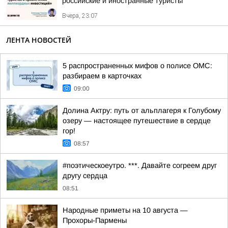
российские и иностранные туристы
Вчера, 23:07
ЛЕНТА НОВОСТЕЙ
5 распространенных мифов о полисе ОМС:
разбираем в карточках
09:00
Долина Актру: путь от альплагеря к Голубому
озеру — настоящее путешествие в сердце
гор!
08:57
#поэтическоеутро. ***. Давайте согреем друг
другу сердца
08:51
Hapoдныe пpимeты нa 10 aвгуcтa —
Пpoxopы-Пapмeны