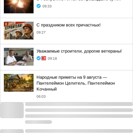
09:33
С праздником всех причастных!
09:27
Уважаемые строители, дорогие ветераны!
09:18
Hapoдныe пpимeты нa 9 aвгуcтa —
Пaнтeлeймoн Цeлитeль, Пaнтeлeймoн
Koчaнный
06:03