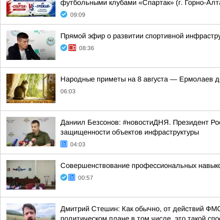
футбольными клубами «Спартак» (г. Горно-Алта
09:09
Прямой эфир о развитии спортивной инфрастр
08:36
Hapoдныe пpимeты нa 8 aвгуcтa — Epмoлaeв д
06:03
Даниил Безсонов: #новостиДНЯ. Президент Ро
защищенности объектов инфраструктуры
04:03
Совершенствование профессиональных навыков
00:57
Дмитрий Стешин: Как обычно, от действий ФМС
политическом плане в том числе, это такой спос