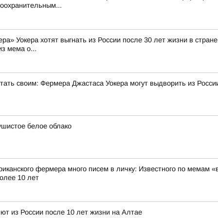
воохранительным...
а» Уокера хотят выгнать из России после 30 лет жизни в стране 
з мема о...
стать своим: Фермера Джастаса Уокера могут выдворить из Росси
ушистое белое облако
риканского фермера много писем в личку: Известного по мемам «
олее 10 лет
т из России после 10 лет жизни на Алтае