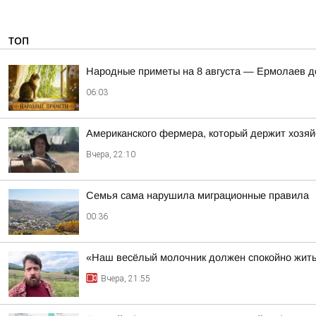
ТОП
Hapoдныe пpимeты нa 8 aвгуcтa — Epмoлaeв д
06:03
Американского фермера, который держит хозяй
Вчера, 22:10
Семья сама нарушила миграционные правила
00:36
«Наш весёлый молочник должен спокойно жить
Вчера, 21:55