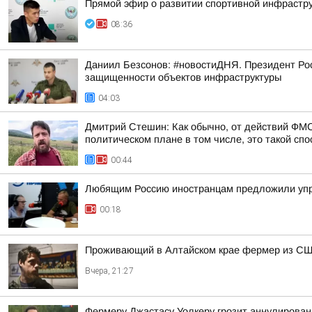
Прямой эфир о развитии спортивной инфрастру
08:36
Даниил Безсонов: #новостиДНЯ. Президент Ро
защищенности объектов инфраструктуры
04:03
Дмитрий Стешин: Как обычно, от действий ФМС
политическом плане в том числе, это такой спос
00:44
Любящим Россию иностранцам предложили упр
00:18
Проживающий в Алтайском крае фермер из США
Вчера, 21:27
Фермеру Джастасу Уолкеру грозит аннулировани