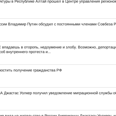
ктуры в Республике Алтай прошел в Центре управления регионо
ссии Владимир Путин обсудил с постоянными членами Совбеза 
 впадаешь в оторопь, недоумение и злобу. Возможно, депортаци
об внутреннего протеста и...
остить получение гражданства РФ
 Джастас Уолкер получил уведомление миграционной службы об
е вида на жительство в России Американцу Джастасу Уолкеру, и