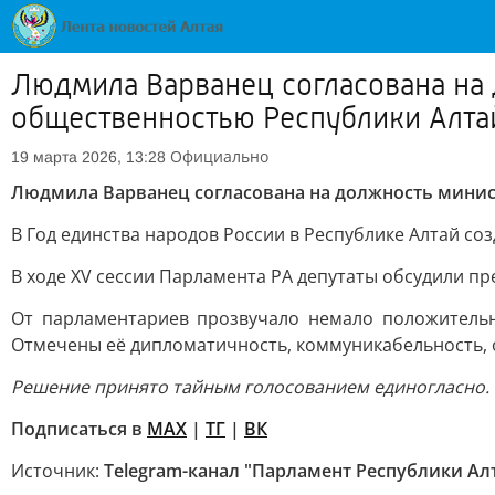
Людмила Варванец согласована на 
общественностью Республики Алта
Официально
19 марта 2026, 13:28
Людмила Варванец согласована на должность минис
В Год единства народов России в Республике Алтай с
В ходе XV сессии Парламента РА депутаты обсудили п
От парламентариев прозвучало немало положительн
Отмечены её дипломатичность, коммуникабельность, 
Решение принято тайным голосованием единогласно.
Подписаться в
MAX
|
ТГ
|
ВК
Источник:
Telegram-канал "Парламент Республики Ал