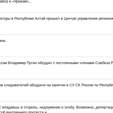
йск) и «Урожай»...
уктуры в Республике Алтай прошел в Центре управления регионо
eнь
ссии Владимир Путин обсудил с постоянными членами Совбеза 
 следователей обсудили на занятии в СУ СК России по Респуб
 впадаешь в оторопь, недоумение и злобу. Возможно, депортаци
об внутреннего протеста и...