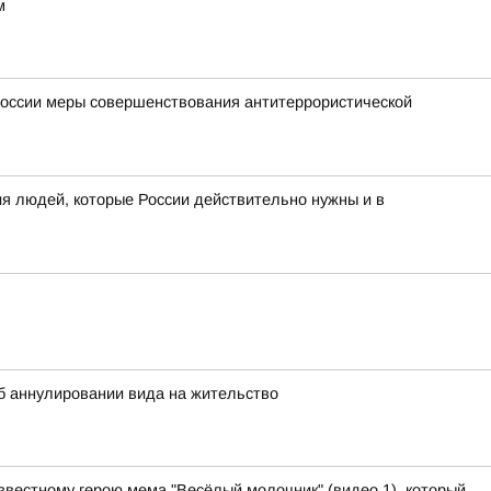
м
России меры совершенствования антитеррористической
я людей, которые России действительно нужны и в
 аннулировании вида на жительство
звестному герою мема "Весёлый молочник" (видео 1), который