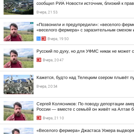
сообщил РИА Новости источник, близкий к пра
Вчера, 21:53
«Позвонили и предупредили»: «веселого фермер
«веселого фермера» с заразительным смехом и
Вчера, 19:50
Русский по духу, но для УФМС никак не может 
Вчера, 20:47
Кажется, будто над Телецким озером плывёт п
Вчера, 20:34
Сергей Колясников: По поводу депортации аме
России — вместе с семьёй он живёт на Алтае б
Вчера, 21:10
«Веселого фермера» Джастаса Уокера выдворяю