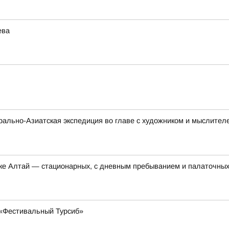
ева
нтрально-Азиатская экспедиция во главе с художником и мыслите
ике Алтай — стационарных, с дневным пребыванием и палаточны
 «Фестивальный Турсиб»