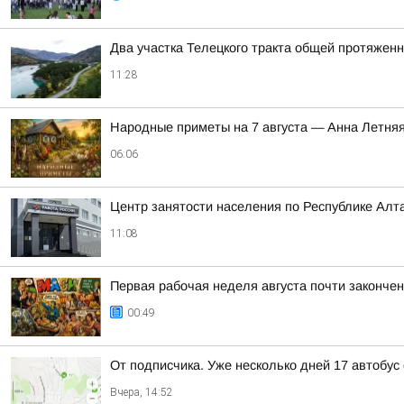
Два участка Телецкого тракта общей протяжен
11:28
Hapoдныe пpимeты нa 7 aвгуcтa — Aннa Лeтня
06:06
Центр занятости населения по Республике Алтай
11:08
Первая рабочая неделя августа почти законче
00:49
От подписчика. Уже несколько дней 17 автобус
Вчера, 14:52