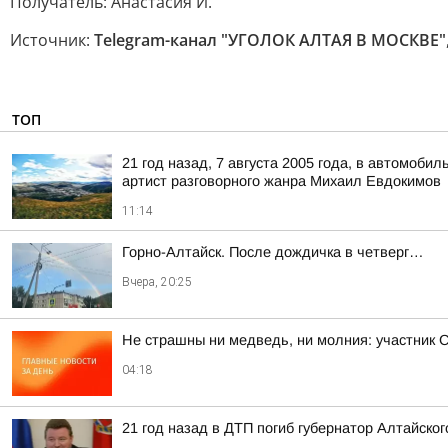
Получатель: Анастасия И.
Источник:
Telegram-канал "УГОЛОК АЛТАЯ В МОСКВЕ"
ТОП
21 год назад, 7 августа 2005 года, в автомоб
артист разговорного жанра Михаил Евдокимов
11:14
Горно-Алтайск. После дождичка в четверг…
Вчера, 20:25
Не страшны ни медведь, ни молния: участник 
04:18
21 год назад в ДТП погиб губернатор Алтайско