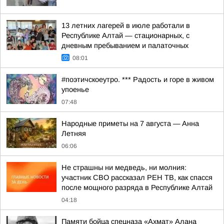
13 летних лагерей в июле работали в
Республике Алтай — стационарных, с
дневным пребыванием и палаточных
08:01
#поэтичскоеутро. *** Радость и горе в живом
упоенье
07:48
Hapoдныe пpимeты нa 7 aвгуcтa — Aннa
Лeтняя
06:06
Не страшны ни медведь, ни молния:
участник СВО рассказал РЕН ТВ, как спасся
после мощного разряда в Республике Алтай
04:18
Памяти бойца спецназа «Ахмат» Алана