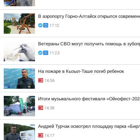
В аэропорту Горно-Алтайск открылся современ
17:12
Ветераны СВО могут получить помощь в зубоп
11:23
На пожаре в Кызыл-Таше погиб ребенок
16:56
Итоги музыкального фестиваля «Ойнофест-202
16:39
Андрей Турчак осмотрел площадку парка «Бирл
16:17