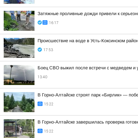
Затяжные проливные дожди привели к серьез
16:17
Происшествие на воде в Усть-Коксинском райо
17:53
Боец СВО выжил после встречи с медведем и 
13:40
В Горно-Алтайске строят парк «Бирлик» — побе
15:22
В Горно-Алтайске завершилась проверка готовн
15:22