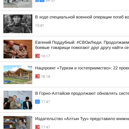
09:55
В ходе специальной военной операции погиб в
10:41
Евгений Поддубный: #СВОиЛюди. Продолжаем р
боевые товарищи помогают друг другу найти с
16:17
Нацпроект «Туризм и гостеприимство»: 22 прое
18:16
В Горно-Алтайске продолжают обновлять сист
17:47
Издательство «Алтын Туу» представило книжн
17:47