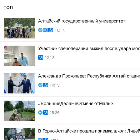
ТОП
Алтайский государственный университет:
16:17
Участник спецоперации выжил после удара мол
13:13
Александр Прокопьев: Республика Алтай стави
14:13
#БольшиеДелаНеОтменяютМалых
15:36
В Горно-Алтайске прошла приемка школ: Лицей