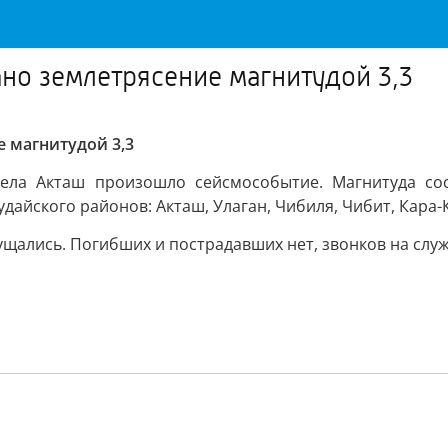
ано землетрясение магнитудой 3,3
 магнитудой 3,3
 села Акташ произошло сейсмособытие. Магнитуда сос
дайского районов: Акташ, Улаган, Чибиля, Чибит, Кара-
ались. Погибших и пострадавших нет, звонков на служб