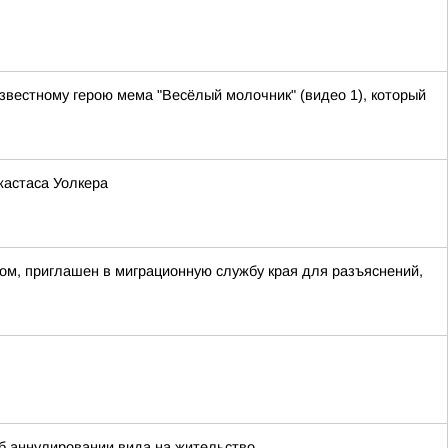
звестному герою мема "Весёлый молочник" (видео 1), который
жастаса Уолкера
ом, приглашен в миграционную службу края для разъяснений,
 аннулировании вида на жительство