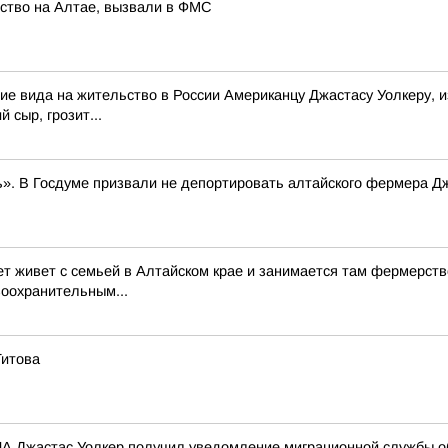
йство на Алтае, вызвали в ФМС
ие вида на жительство в России Американцу Джастасу Уолкеру, и
 сыр, грозит...
». В Госдуме призвали не депортировать алтайского фермера Д
ет живет с семьей в Алтайском крае и занимается там фермерств
воохранительным...
Титова
 Джастас Уолкер получил уведомление миграционной службы об