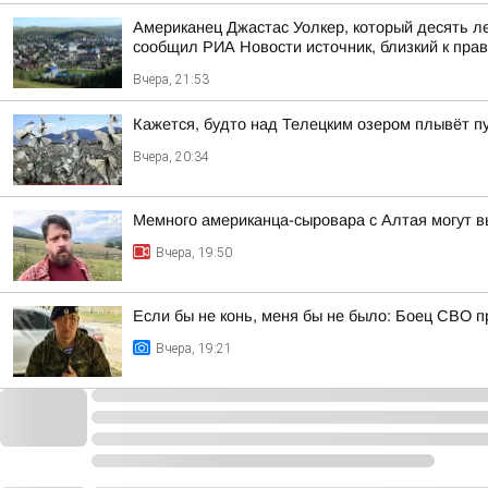
Американец Джастас Уолкер, который десять л
сообщил РИА Новости источник, близкий к пра
Вчера, 21:53
Кажется, будто над Телецким озером плывёт п
Вчера, 20:34
Мемного американца-сыровара с Алтая могут в
Вчера, 19:50
Если бы не конь, меня бы не было: Боец СВО пр
Вчера, 19:21