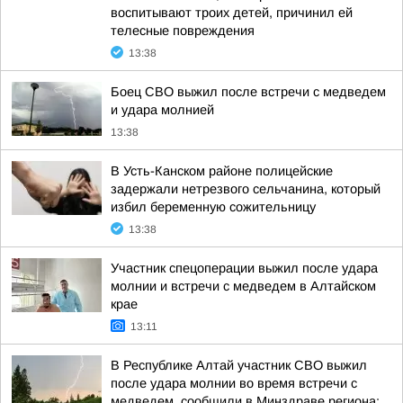
воспитывают троих детей, причинил ей
телесные повреждения
13:38
Боец СВО выжил после встречи с медведем
и удара молнией
13:38
В Усть-Канском районе полицейские
задержали нетрезвого сельчанина, который
избил беременную сожительницу
13:38
Участник спецоперации выжил после удара
молнии и встречи с медведем в Алтайском
крае
13:11
В Республике Алтай участник СВО выжил
после удара молнии во время встречи с
медведем, сообщили в Минздраве региона: