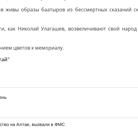
в живы образы баатыров из бессмертных сказаний ск
ти, как Николай Улагашев, возвеличивают свой наро
нием цветов к мемориалу.
тай"
eнь
ство на Алтае, вызвали в ФМС