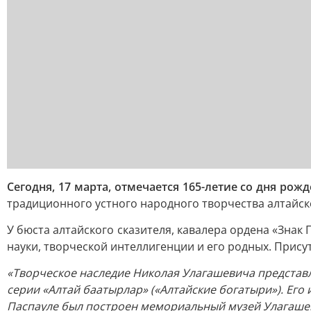
Сегодня, 17 марта, отмечается 165-летие со дня ро
традиционного устного народного творчества алтайск
У бюста алтайского сказителя, кавалера ордена «Знак
науки, творческой интеллигенции и его родных. При
«Творческое наследие Николая Улагашевича представл
серии «Алтай баатырлар» («Алтайские богатыри»). Его 
Паспауле был построен мемориальный музей Улагашев