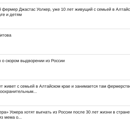
фермер Джастас Уолкер, уже 10 лет живущий с семьей в Алтайск
уге и детям
Титова
 о скором выдворении из России
ет живет с семьей в Алтайском крае и занимается там фермерств
воохранительным...
а» Уокера хотят выгнать из России после 30 лет жизни в стране 
з мема о...