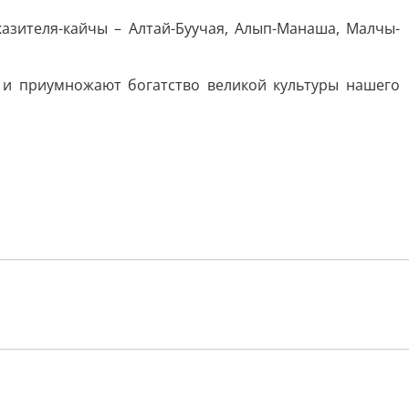
азителя-кайчы – Алтай-Буучая, Алып-Манаша, Малчы-
д и приумножают богатство великой культуры нашего