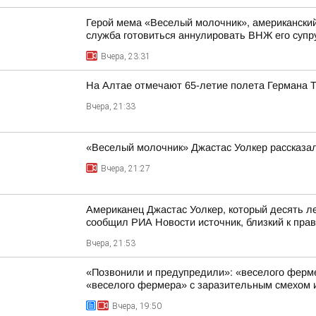
Герой мема «Веселый молочник», американский 
служба готовиться аннулировать ВНЖ его супр
Вчера, 23:31
На Алтае отмечают 65-летие полета Германа 
Вчера, 21:33
«Веселый молочник» Джастас Уолкер рассказал
Вчера, 21:27
Американец Джастас Уолкер, который десять л
сообщил РИА Новости источник, близкий к пра
Вчера, 21:53
«Позвонили и предупредили»: «веселого фермер
«веселого фермера» с заразительным смехом и
Вчера, 19:50