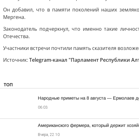
Он добавил, что в памяти поколений наших земляко
Мергена.
Законодатель подчеркнул, что именно такие личнос
Отечества.
Участники встречи почтили память сказителя возложе
Источник:
Telegram-канал "Парламент Республики Ал
ТОП
Hapoдныe пpимeты нa 8 aвгуcтa — Epмoлaeв д
06:03
Американского фермера, который держит хозяй
Вчера, 22:10