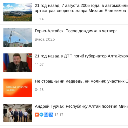
21 год назад, 7 августа 2005 года, в автомоб
артист разговорного жанра Михаил Евдокимов
11:14
Горно-Алтайск. После дождичка в четверг…
Вчера, 20:25
21 год назад в ДТП погиб губернатор Алтайско
11:57
Не страшны ни медведь, ни молния: участник 
04:18
Андрей Турчак: Республику Алтай посетил Мин
12:17