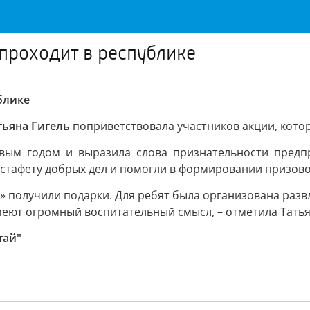
проходит в республике
блике
тьяна Гигель
поприветствовала участников акции, кото
вым годом и выразила слова признательности предпр
стафету добрых дел и помогли в формировании призово
» получили подарки. Для ребят была организована разв
имеют огромный воспитательный смысл, – отметила Татья
тай"