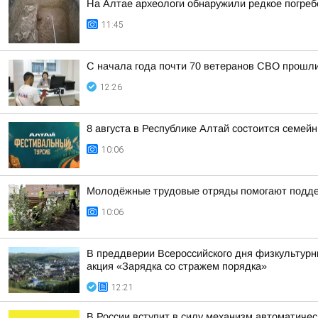
На Алтае археологи обнаружили редкое погреб
11:45
С начала года почти 70 ветеранов СВО прошли
12:26
8 августа в Республике Алтай состоится семе
10:06
Молодёжные трудовые отряды помогают поддер
10:06
В преддверии Всероссийского дня физкультурн
акция «Зарядка со стражем порядка»
12:21
В России вступит в силу механизм автоматиче