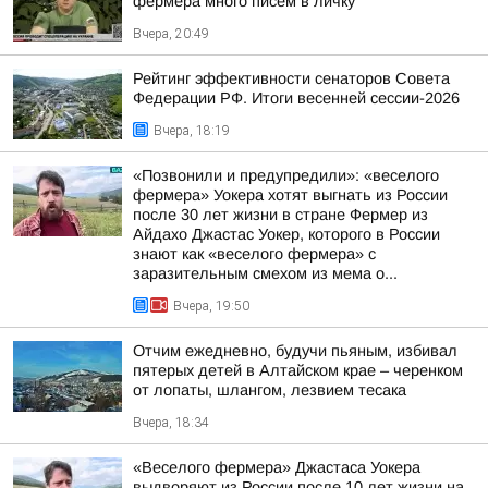
фермера много писем в личку
Вчера, 20:49
Рейтинг эффективности сенаторов Совета
Федерации РФ. Итоги весенней сессии-2026
Вчера, 18:19
«Позвонили и предупредили»: «веселого
фермера» Уокера хотят выгнать из России
после 30 лет жизни в стране Фермер из
Айдахо Джастас Уокер, которого в России
знают как «веселого фермера» с
заразительным смехом из мема о...
Вчера, 19:50
Отчим ежедневно, будучи пьяным, избивал
пятерых детей в Алтайском крае – черенком
от лопаты, шлангом, лезвием тесака
Вчера, 18:34
«Веселого фермера» Джастаса Уокера
выдворяют из России после 10 лет жизни на