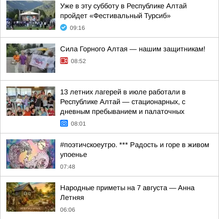
Уже в эту субботу в Республике Алтай
пройдет «Фестивальный Турсиб»
09:16
Сила Горного Алтая — нашим защитникам!
08:52
13 летних лагерей в июле работали в
Республике Алтай — стационарных, с
дневным пребыванием и палаточных
08:01
#поэтичскоеутро. *** Радость и горе в живом
упоенье
07:48
Hapoдныe пpимeты нa 7 aвгуcтa — Aннa
Лeтняя
06:06