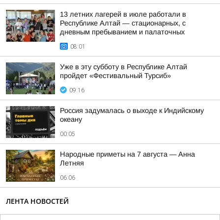
13 летних лагерей в июле работали в
Республике Алтай — стационарных, с
дневным пребыванием и палаточных
08:01
Уже в эту субботу в Республике Алтай
пройдет «Фестивальный Турсиб»
09:16
Россия задумалась о выходе к Индийскому
океану
00:05
Hapoдныe пpимeты нa 7 aвгуcтa — Aннa
Лeтняя
06:06
ЛЕНТА НОВОСТЕЙ