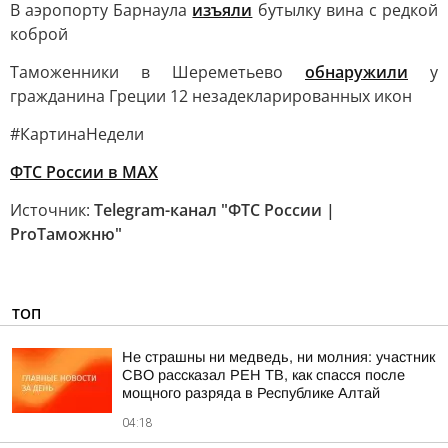
В аэропорту Барнаула
изъяли
бутылку вина с редкой
коброй
Таможенники в Шереметьево
обнаружили
у
гражданина Греции 12 незадекларированных икон
#КартинаНедели
ФТС России в MAX
Источник:
Telegram-канал "ФТС России |
ProТаможню"
ТОП
Не страшны ни медведь, ни молния: участник
СВО рассказал РЕН ТВ, как спасся после
мощного разряда в Республике Алтай
04:18