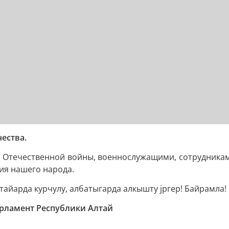
ества.
 Отечественной войны, военнослужащими, сотрудникам
ия нашего народа.
тайарда курчулу, албатыгарда алкышту jргер! Байрамла!
рламент Республики Алтай