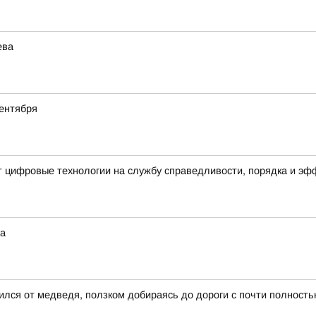
ева
ентября
т цифровые технологии на службу справедливости, порядка и э
на
ился от медведя, ползком добираясь до дороги с почти полност