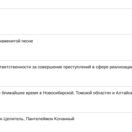
знаменитой песне
тветственности за совершение преступлений в сфере реализаци
в ближайшее время в Новосибирской, Томской областях и Алтайск
oн Цeлитeль, Пaнтeлeймoн Koчaнный