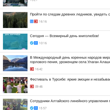
13:21
Пройти по следам древних ледников, увидеть 
16:16
Сегодня — Всемирный день книголюбов!
10:16
В Международный день коренных народов мира,
горлового пения, уроженцем села Улаган Ала
16:42
Фестиваль в Турсибе: яркие эмоции и незабыв
09:48
Сотрудники Алтайского линейного управления 
15:57