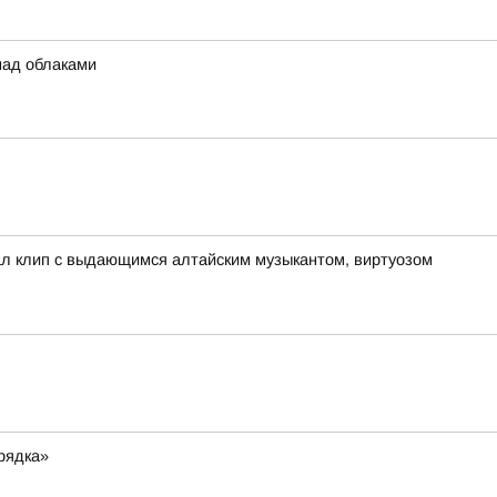
над облаками
ал клип с выдающимся алтайским музыкантом, виртуозом
рядка»