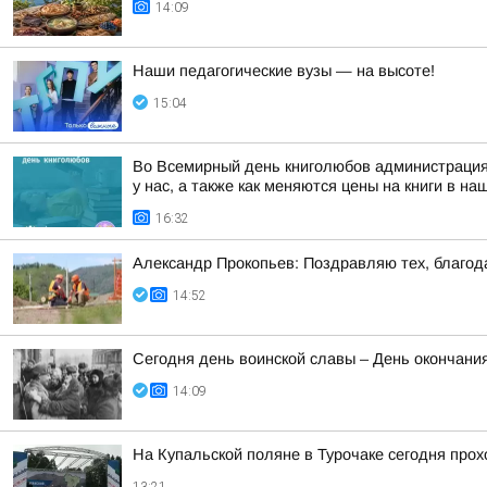
14:09
Наши педагогические вузы — на высоте!
15:04
Во Всемирный день книголюбов администрация г
у нас, а также как меняются цены на книги в н
16:32
Александр Прокопьев: Поздравляю тех, благод
14:52
Сегодня день воинской славы – День окончани
14:09
На Купальской поляне в Турочаке сегодня про