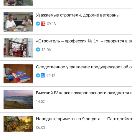
Уважаемые строители, дорогие ветераны!
09:18
«Строитель – профессия № 1», – говорится в 
12:06
Следственное управление предупреждает об о
10:42
Высокий IV класс пожароопасности ожидается 
14:52
Hapoдныe пpимeты нa 9 aвгуcтa — Пaнтeлeйм
06:03