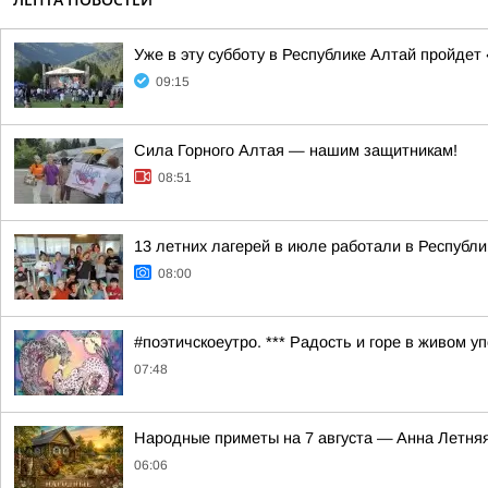
Уже в эту субботу в Республике Алтай пройде
09:15
Сила Горного Алтая — нашим защитникам!
08:51
13 летних лагерей в июле работали в Республ
08:00
#поэтичскоеутро. *** Радость и горе в живом у
07:48
Hapoдныe пpимeты нa 7 aвгуcтa — Aннa Лeтня
06:06