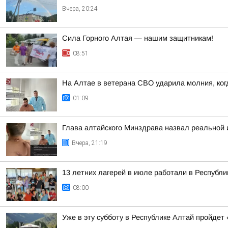
Вчера, 20:24
Сила Горного Алтая — нашим защитникам!
08:51
На Алтае в ветерана СВО ударила молния, ког
01:09
Глава алтайского Минздрава назвал реальной
Вчера, 21:19
13 летних лагерей в июле работали в Республ
08:00
Уже в эту субботу в Республике Алтай пройдет