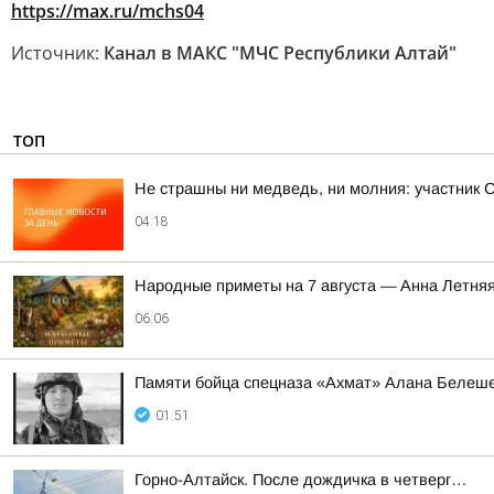
https://max.ru/mchs04
Источник:
Канал в МАКС "МЧС Республики Алтай"
ТОП
Не страшны ни медведь, ни молния: участник 
04:18
Hapoдныe пpимeты нa 7 aвгуcтa — Aннa Лeтня
06:06
Памяти бойца спецназа «Ахмат» Алана Белеш
01:51
Горно-Алтайск. После дождичка в четверг…