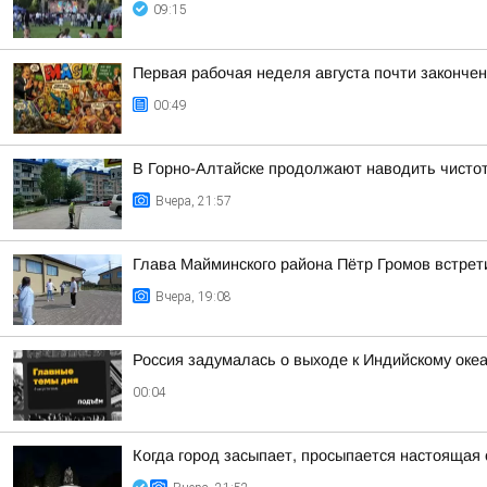
09:15
Первая рабочая неделя августа почти законче
00:49
В Горно-Алтайске продолжают наводить чисто
Вчера, 21:57
Глава Майминского района Пётр Громов встрет
Вчера, 19:08
Россия задумалась о выходе к Индийскому оке
00:04
Когда город засыпает, просыпается настоящая 