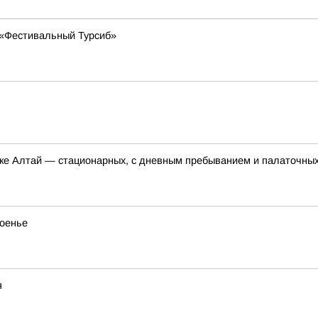
т «Фестивальный Турсиб»
ике Алтай — стационарных, с дневным пребыванием и палаточны
поенье
я