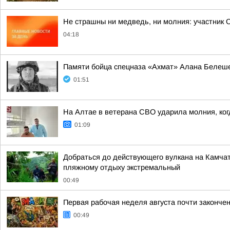
Не страшны ни медведь, ни молния: участник 
04:18
Памяти бойца спецназа «Ахмат» Алана Белеш
01:51
На Алтае в ветерана СВО ударила молния, ко
01:09
Добраться до действующего вулкана на Камчат
пляжному отдыху экстремальный
00:49
Первая рабочая неделя августа почти законче
00:49