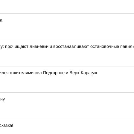
на
ту: прочищают ливневки и восстанавливают остановочные павил
ился с жителями сел Подгорное и Верх-Карагуж
ану
сказка!