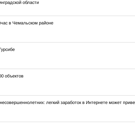
инградской области
йчас в Чемальском районе
Турсибе
00 объектов
несовершеннолетних: легкий заработок в Интернете может прив