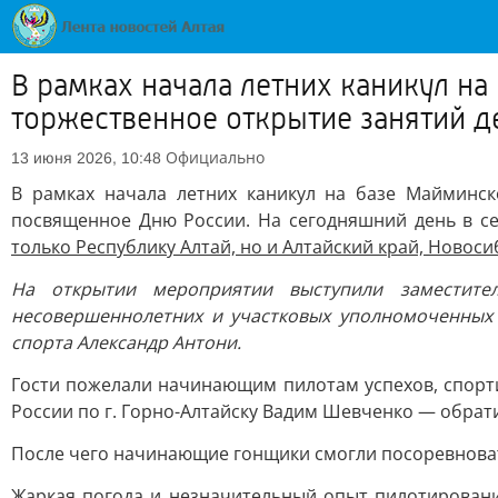
В рамках начала летних каникул н
торжественное открытие занятий д
Официально
13 июня 2026, 10:48
В рамках начала летних каникул на базе Майминск
посвященное Дню России. На сегодняшний день в се
только Республику Алтай, но и Алтайский край, Новос
На открытии мероприятии выступили заместител
несовершеннолетних и участковых уполномоченных
спорта Александр Антони.
Гости пожелали начинающим пилотам успехов, спорт
России по г. Горно-Алтайску Вадим Шевченко — обрат
После чего начинающие гонщики смогли посоревноват
Жаркая погода и незначительный опыт пилотировани