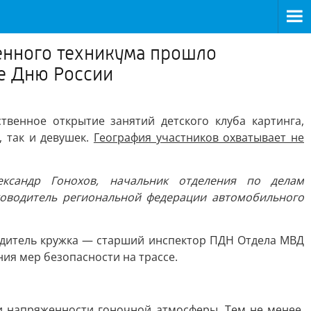
венного техникума прошло
ое Дню России
венное открытие занятий детского клуба картинга,
 так и девушек.
География участников охватывает не
ександр Гонохов, начальник отделения по делам
оводитель региональной федерации автомобильного
одитель кружка — старший инспектор ПДН Отдела МВД
ия мер безопасности на трассе.
и напряженности гоночной атмосферы. Тем не менее,