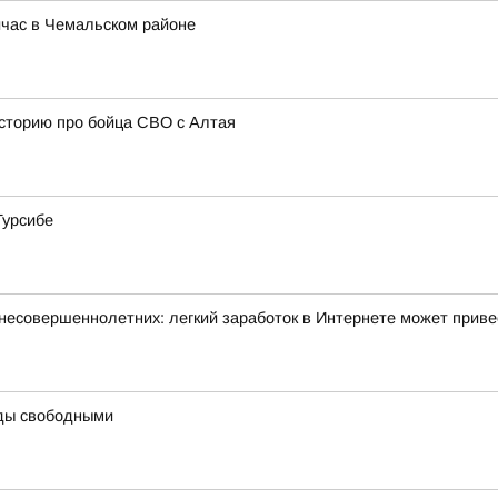
йчас в Чемальском районе
сторию про бойца СВО с Алтая
Турсибе
несовершеннолетних: легкий заработок в Интернете может прив
ды свободными