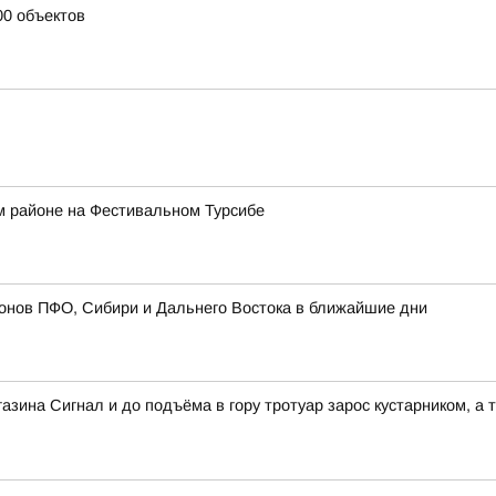
00 объектов
м районе на Фестивальном Турсибе
онов ПФО, Сибири и Дальнего Востока в ближайшие дни
зина Сигнал и до подъёма в гору тротуар зарос кустарником, а т