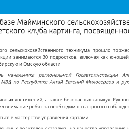
а базе Майминского сельскохозяйст
етского клуба картинга, посвященн
ого сельскохозяйственного техникума прошло торжест
кции занимаются 30 подростков, включая как юношей,
ибирскую и Омскую области.
ь начальника региональной Госавтоинспекции Ал
 МВД по Республике Алтай Евгений Милосердов и рук
ивных достижений, а также безопасных каникул. Руков
ил внимание ребят на необходимость строгого соблюден
ься в мастерстве управления картами.
я юных водителей сказались на качестве управления 