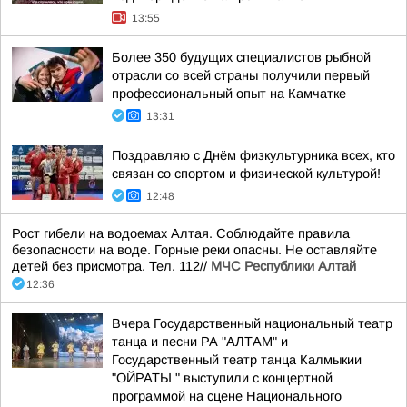
13:55
Более 350 будущих специалистов рыбной
отрасли со всей страны получили первый
профессиональный опыт на Камчатке
13:31
Поздравляю с Днём физкультурника всех, кто
связан со спортом и физической культурой!
12:48
Рост гибели на водоемах Алтая. Соблюдайте правила
безопасности на воде. Горные реки опасны. Не оставляйте
детей без присмотра. Тел. 112//
МЧС Республики Алтай
12:36
Вчера Государственный национальный театр
танца и песни РА "АЛТАМ" и
Государственный театр танца Калмыкии
"ОЙРАТЫ " выступили с концертной
программой на сцене Национального